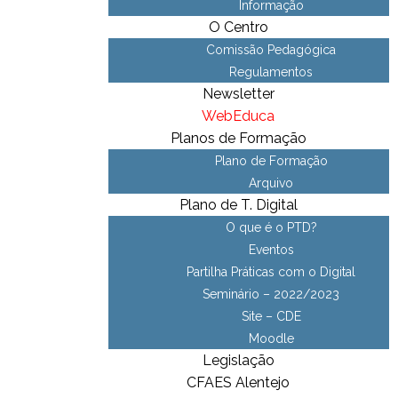
Informação
O Centro
Comissão Pedagógica
Regulamentos
Newsletter
WebEduca
Planos de Formação
Plano de Formação
Arquivo
Plano de T. Digital
O que é o PTD?
Eventos
Partilha Práticas com o Digital
Seminário – 2022/2023
Site – CDE
Moodle
Legislação
CFAES Alentejo