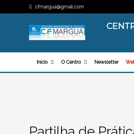
cfmargua@gmail.com
CENTR
Início
O Centro
Newsletter
We
Partilha de Práti