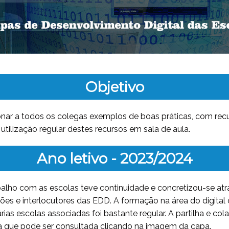
Objetivo
nar a todos os colegas exemplos de boas práticas, com recurs
utilização regular destes recursos em sala de aula.
Ano letivo - 2023/2024
balho com as escolas teve continuidade e concretizou-se atra
eções e interlocutores das EDD. A formação na área do digita
ias escolas associadas foi bastante regular. A partilha e c
nta que pode ser consultada clicando na imagem da capa.