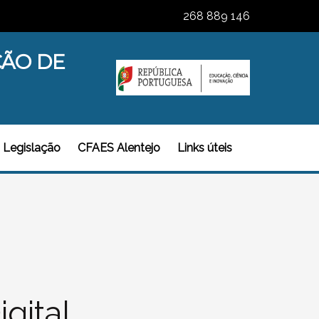
268 889 146
ÇÃO DE
Legislação
CFAES Alentejo
Links úteis
igital