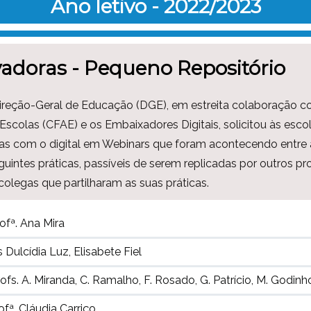
Ano letivo - 2022/2023
vadoras - Pequeno Repositório
 Direção-Geral de Educação (DGE), em estreita colaboração 
scolas (CFAE) e os Embaixadores Digitais, solicitou às esc
ras com o digital em Webinars que foram acontecendo entre a
intes práticas, passíveis de serem replicadas por outros 
olegas que partilharam as suas práticas.
ofª. Ana Mira
Dulcídia Luz, Elisabete Fiel
 A. Miranda, C. Ramalho, F. Rosado, G. Patrício, M. Godinho, M
ª. Cláudia Carriço